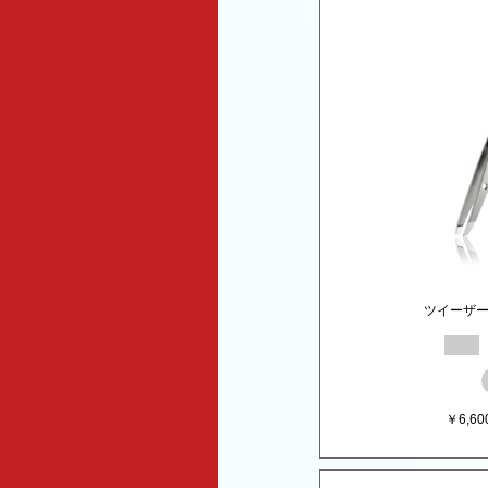
ツイーザ
￥
6,60