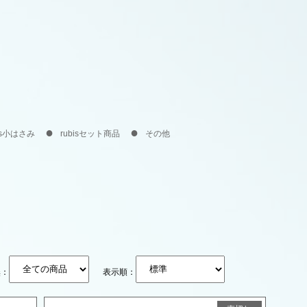
bis小はさみ
rubisセット商品
その他
無：
表示順：